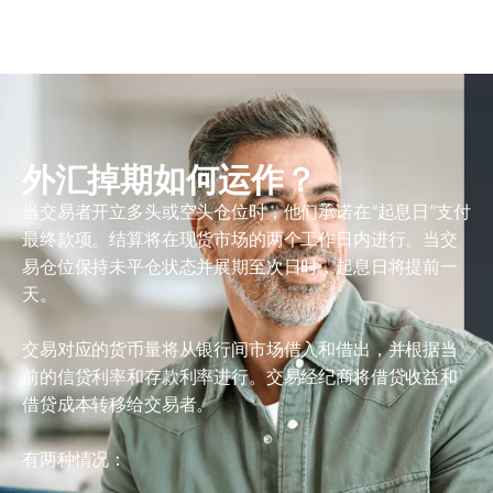
外汇掉期如何运作？
当交易者开立多头或空头仓位时，他们承诺在“起息日”支付
最终款项。结算将在现货市场的两个工作日内进行。当交
易仓位保持未平仓状态并展期至次日时，起息日将提前一
天。
交易对应的货币量将从银行间市场借入和借出，并根据当
前的信贷利率和存款利率进行。交易经纪商将借贷收益和
借贷成本转移给交易者。
有两种情况：