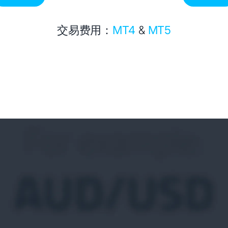
交易费用：
MT4
&
MT5