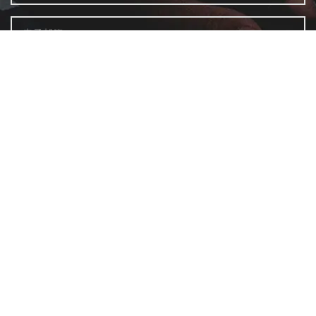
通过提供电子邮件，您接受 FP Markets的
隐私政策
并同意接
收FP Markets 发来的邮件。 您可以随时取消订阅。
快速开始与资源
市场